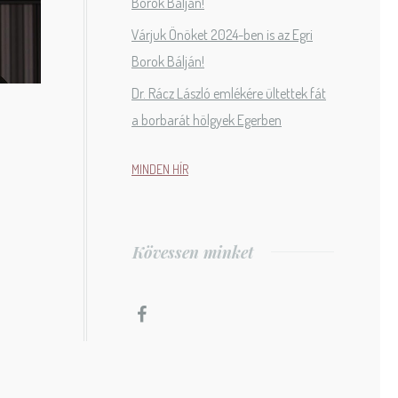
Borok Bálján!
Várjuk Önöket 2024-ben is az Egri
Borok Bálján!
Dr. Rácz László emlékére ültettek fát
a borbarát hölgyek Egerben
MINDEN HÍR
Kövessen minket