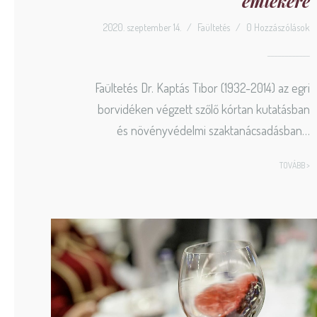
emlékére
2020. szeptember 14.
/
Faültetés
/
0 Hozzászólások
Faültetés Dr. Kaptás Tibor (1932-2014) az egri
borvidéken végzett szőlő kórtan kutatásban
és növényvédelmi szaktanácsadásban…
TOVÁBB >