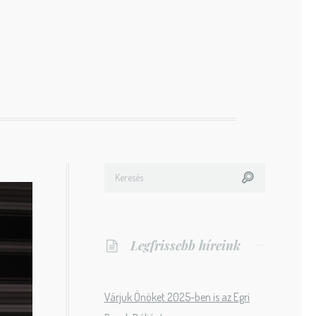
Legfrissebb híreink
Várjuk Önöket 2025-ben is az Egri