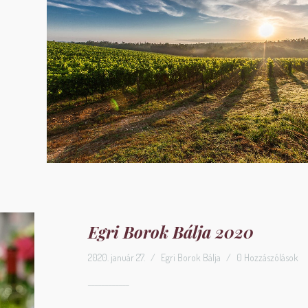
Egri Borok Bálja 2020
2020. január 27.
/
Egri Borok Bálja
/
0 Hozzászólások