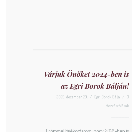
Várjuk Önöket 2024-ben is
az Egri Borok Bálján!
2023. december 29.
/
Egri Borok Bálja
/
0
Hozzászólások
Örömmel tájékoztatom, hogy 2024-ben is