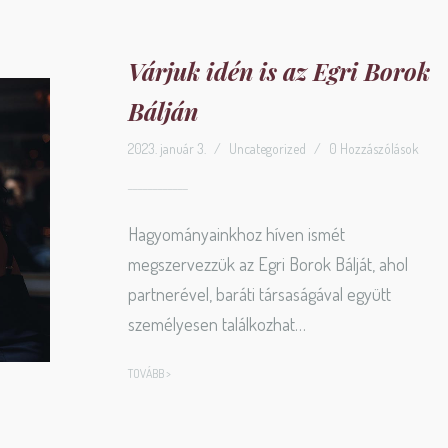
Várjuk idén is az Egri Borok
Bálján
2023. január 3.
/
Uncategorized
/
0 Hozzászólások
Hagyományainkhoz híven ismét
megszervezzük az Egri Borok Bálját, ahol
partnerével, baráti társaságával együtt
személyesen találkozhat…
TOVÁBB >