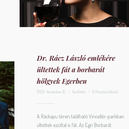
Dr. Rácz László emlékére
ültettek fát a borbarát
hölgyek Egerben
2023. december 12.
/
Faültetés
/
0 Hozzászólások
A Ráckapu téren található Vincellér-parkban
ültettek ezúttal is fát. Az Egri Borbarát