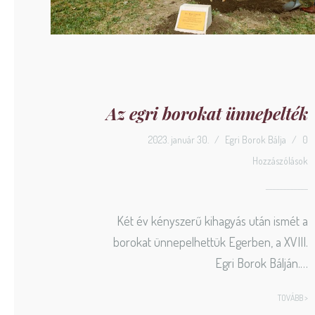
Az egri borokat ünnepelték
2023. január 30.
/
Egri Borok Bálja
/
0
Hozzászólások
Két év kényszerű kihagyás után ismét a
borokat ünnepelhettük Egerben, a XVIII.
Egri Borok Bálján.…
TOVÁBB >