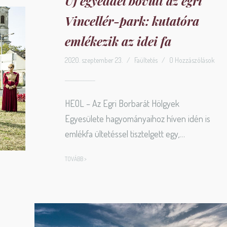
Új egyeddel bővült az egri
Vincellér-park: kutatóra
emlékezik az idei fa
2020. szeptember 23.
/
Faültetés
/
0 Hozzászólások
HEOL – Az Egri Borbarát Hölgyek
Egyesülete hagyományaihoz híven idén is
emlékfa ültetéssel tisztelgett egy,…
TOVÁBB >