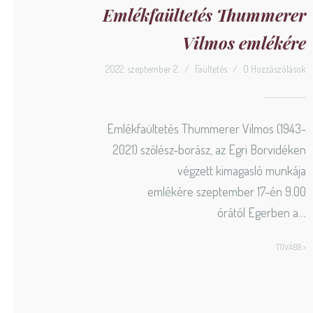
Emlékfaültetés Thummerer
Vilmos emlékére
2022. szeptember 2.
/
Faültetés
/
0 Hozzászólások
Emlékfaültetés Thummerer Vilmos (1943-
2021) szőlész-borász, az Egri Borvidéken
végzett kimagasló munkája
emlékére szeptember 17-én 9.00
órától Egerben a…
TOVÁBB >