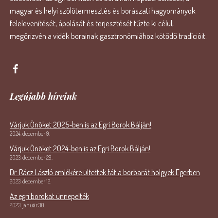
magyar és helyi szőlőtermesztés és borászati hagyományok
felelevenítését, ápolását és terjesztését tűzte ki célul,
megőrizvén a vidék borainak gasztronómiához kötődő tradícióit.
Legújabb híreink
Várjuk Önöket 2025-ben is az Egri Borok Bálján!
2024. december 9.
Várjuk Önöket 2024-ben is az Egri Borok Bálján!
2023. december 29.
Dr. Rácz László emlékére ültettek fát a borbarát hölgyek Egerben
2023. december 12.
Az egri borokat ünnepelték
2023. január 30.