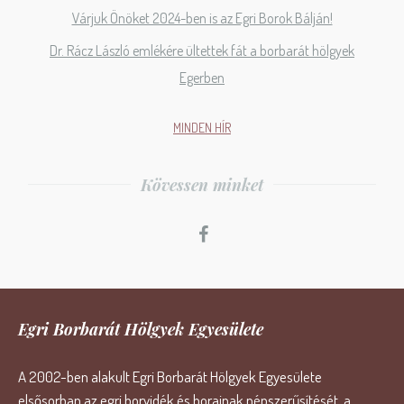
Várjuk Önöket 2024-ben is az Egri Borok Bálján!
Dr. Rácz László emlékére ültettek fát a borbarát hölgyek
Egerben
MINDEN HÍR
Kövessen minket
Egri Borbarát Hölgyek Egyesülete
A 2002-ben alakult Egri Borbarát Hölgyek Egyesülete
elsősorban az egri borvidék és borainak népszerűsítését, a