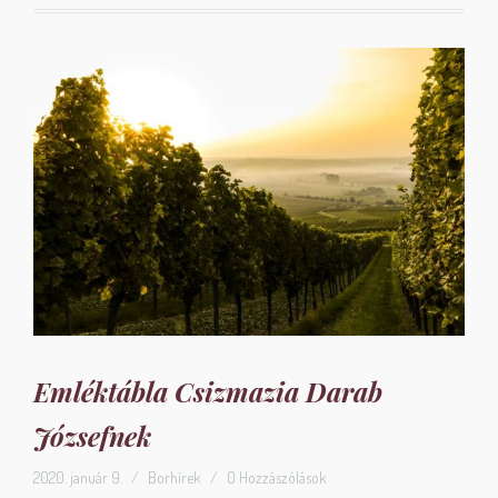
Emléktábla Csizmazia Darab
Józsefnek
2020. január 9.
/
Borhírek
/
0 Hozzászólások