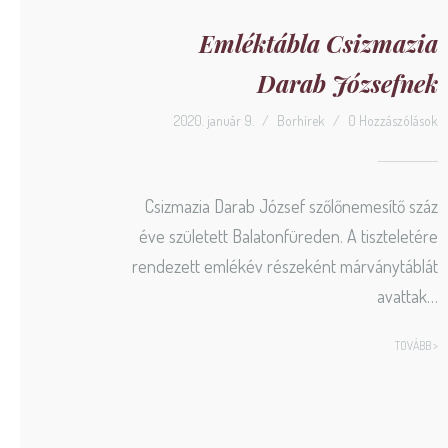
Emléktábla Csizmazia
Darab Józsefnek
2020. január 9.
/
Borhírek
/
0 Hozzászólások
Csizmazia Darab József szőlőnemesítő száz
éve született Balatonfüreden. A tiszteletére
rendezett emlékév részeként márványtáblát
avattak…
TOVÁBB >