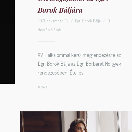
Borok Báljára
2019. november 26.
/
Egri Borok Bálja
/
0
Hozzászólások
XVII. alkalommal kerül megrendezésre az
Egri Borok Bálja az Egri Borbarát Hölgyek
rendezésében. Étel és…
TOVÁBB >