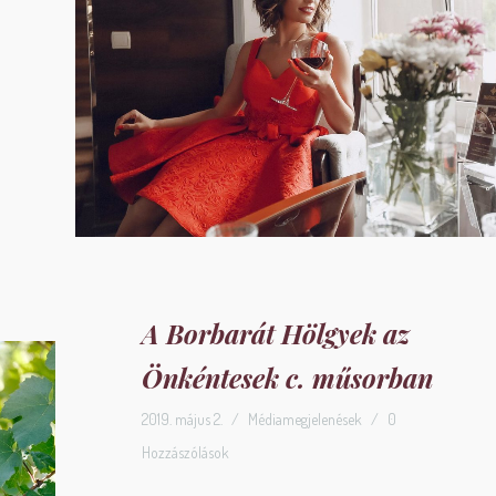
A Borbarát Hölgyek az
Önkéntesek c. műsorban
2019. május 2.
/
Médiamegjelenések
/
0
Hozzászólások