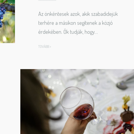
Az önkéntesek azok, akik szabadidejük
terhére a másikon segítenek a közjó
érdekében. Ők tudják, hogy…
TOVÁBB >