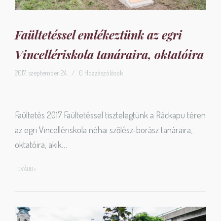
Faültetéssel emlékeztünk az egri
Vincellériskola tanáraira, oktatóira
2017. szeptember 24.
/
0 Hozzászólások
Faültetés 2017 Faültetéssel tisztelegtünk a Ráckapu téren
az egri Vincellériskola néhai szőlész-borász tanáraira,
oktatóira, akik…
TOVÁBB >