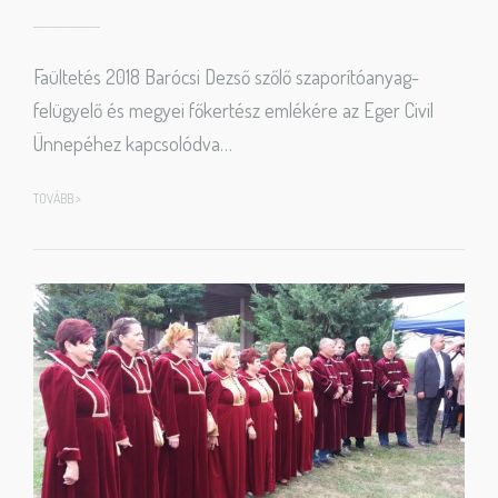
Faültetés 2018 Barócsi Dezső szőlő szaporítóanyag-
felügyelő és megyei főkertész emlékére az Eger Civil
Ünnepéhez kapcsolódva…
TOVÁBB >