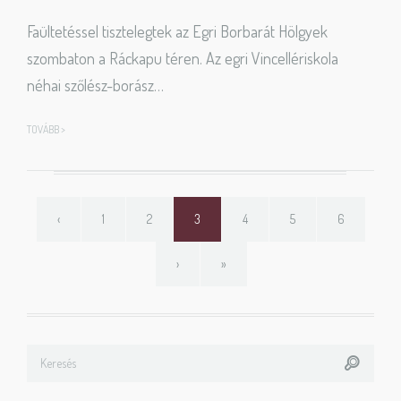
Faültetéssel tisztelegtek az Egri Borbarát Hölgyek
szombaton a Ráckapu téren. Az egri Vincellériskola
néhai szőlész-borász…
TOVÁBB >
‹
1
2
3
4
5
6
›
»