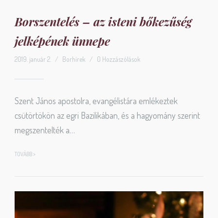
Borszentelés – az isteni bőkezűség
jelképének ünnepe
2019. január 2.
/
Borhírek
/
0 Hozzászólások
Szent János apostolra, evangélistára emlékeztek
csütörtökön az egri Bazilikában, és a hagyomány szerint
megszentelték a…
TOVÁBB >