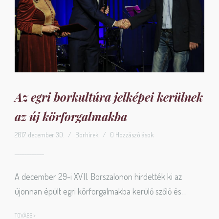
Az egri borkultúra jelképei kerülnek
az új körforgalmakba
2017. december 30.
/
Borhírek
/
0 Hozzászólások
A december 29-i XVII. Borszalonon hirdették ki az
újonnan épült egri körforgalmakba kerülő szőlő és…
TOVÁBB >