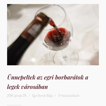
Ünnepeltek az egri borbarátok a
legek városában
2018. január 29.
/
Egri Borok Bálja
/
0 Hozzászólások