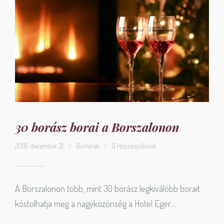
30 borász borai a Borszalonon
2018. december 31.
/
Borhírek
/
0 Hozzászólások
A Borszalonon több, mint 30 borász legkiválóbb borait
kóstolhatja meg a nagyközönség a Hotel Eger…