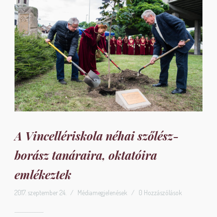
A Vincellériskola néhai szőlész-
borász tanáraira, oktatóira
emlékeztek
2017. szeptember 24.
/
Médiamegjelenések
/
0 Hozzászólások