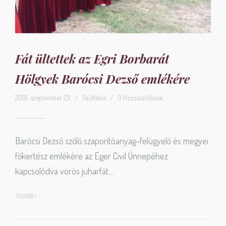
Fát ültettek az Egri Borbarát
Hölgyek Barócsi Dezső emlékére
2018. szeptember 23.
/
Faültetés
/
0 Hozzászólások
Barócsi Dezső szőlő szaporítóanyag-felügyelő és megyei
főkertész emlékére az Eger Civil Ünnepéhez
kapcsolódva vörös juharfát…
TOVÁBB >