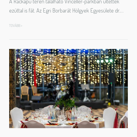
A Ráckapu téren található Vincellér-parkban ültettek
ezúttal is fát. Az Egri Borbarát Hölgyek Egyesülete dr.…
TOVÁBB >