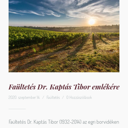
Faültetés Dr. Kaptás Tibor emlékére
2020. szeptember 14.
/
Faültetés
/
0 Hozzászólások
Faültetés Dr. Kaptás Tibor (1932-2014) az egri borvidéken