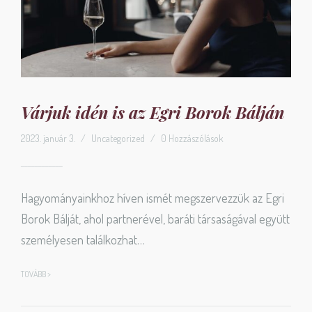
Várjuk idén is az Egri Borok Bálján
2023. január 3.
/
Uncategorized
/
0 Hozzászólások
Hagyományainkhoz híven ismét megszervezzük az Egri
Borok Bálját, ahol partnerével, baráti társaságával együtt
személyesen találkozhat…
TOVÁBB >