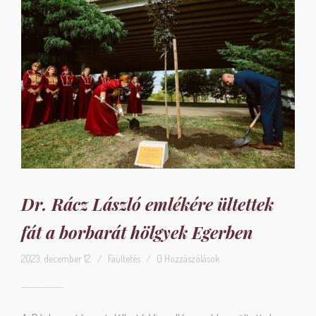
Dr. Rácz László emlékére ültettek
fát a borbarát hölgyek Egerben
2023. december 12.
/
Faültetés
/
0 Hozzászólások