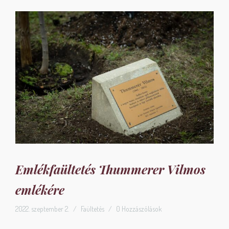
Emlékfaültetés Thummerer Vilmos
emlékére
2022. szeptember 2.
/
Faültetés
/
0 Hozzászólások