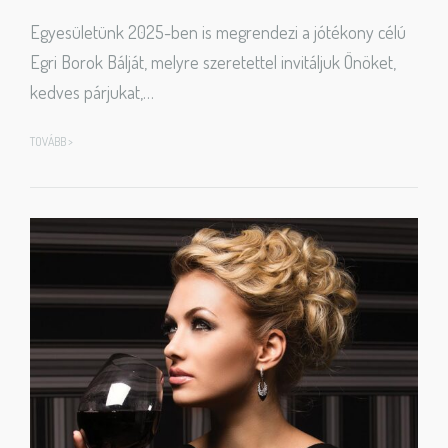
Egyesületünk 2025-ben is megrendezi a jótékony célú
Egri Borok Bálját, melyre szeretettel invitáljuk Önöket,
kedves párjukat,…
TOVÁBB >