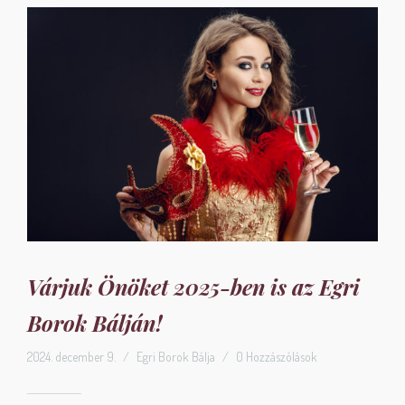
Várjuk Önöket 2025-ben is az Egri
Borok Bálján!
2024. december 9.
/
Egri Borok Bálja
/
0 Hozzászólások