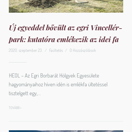
Új egyeddel bővült az egri Vincellér-
park: kutatóra emlékezik az idei fa
2020. szeptember 23.
/
Faültetés
/
0 Hozzászólások
HEOL – Az Egri Borbarát Hölgyek Egyesülete
hagyományaihoz híven idén is emlékfa ültetéssel
tisztelgett egy,…
TOVÁBB >