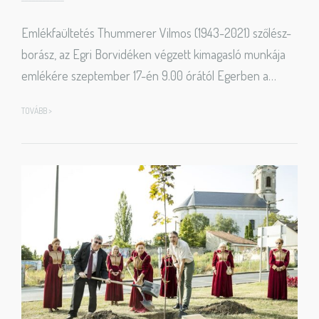
Emlékfaültetés Thummerer Vilmos (1943-2021) szőlész-
borász, az Egri Borvidéken végzett kimagasló munkája
emlékére szeptember 17-én 9.00 órától Egerben a…
TOVÁBB >