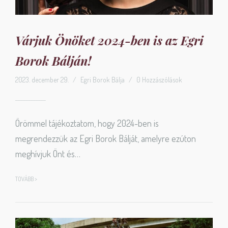
Várjuk Önöket 2024-ben is az Egri
Borok Bálján!
2023. december 29.
/
Egri Borok Bálja
/
0 Hozzászólások
Örömmel tájékoztatom, hogy 2024-ben is
megrendezzük az Egri Borok Bálját, amelyre ezúton
meghívjuk Önt és…
TOVÁBB >