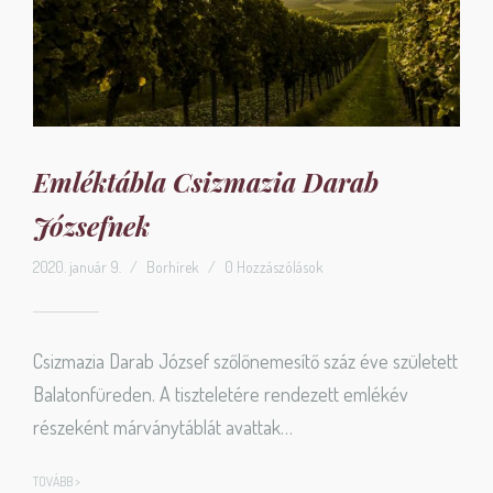
Emléktábla Csizmazia Darab
Józsefnek
2020. január 9.
/
Borhírek
/
0 Hozzászólások
Csizmazia Darab József szőlőnemesítő száz éve született
Balatonfüreden. A tiszteletére rendezett emlékév
részeként márványtáblát avattak…
TOVÁBB >