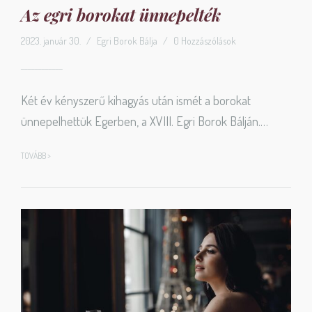
Az egri borokat ünnepelték
2023. január 30.
/
Egri Borok Bálja
/
0 Hozzászólások
Két év kényszerű kihagyás után ismét a borokat
ünnepelhettük Egerben, a XVIII. Egri Borok Bálján.…
TOVÁBB >