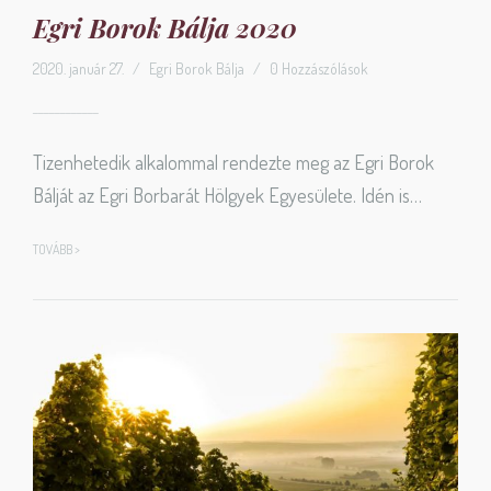
Egri Borok Bálja 2020
2020. január 27.
/
Egri Borok Bálja
/
0 Hozzászólások
Tizenhetedik alkalommal rendezte meg az Egri Borok
Bálját az Egri Borbarát Hölgyek Egyesülete. Idén is…
TOVÁBB >