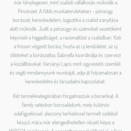
már ténylegesen, mint családi vállalkozás működik a
Pincészet. A főbb munkaterületeken – pénzügy,
borászat, kereskedelem, logisztika a család irányítása
alatt működik. Judit a pénzügyi és számviteli vezetőként
képviseli a higgadtságot, a racionalitást a családban. Kati
a frissen végzett borász, hozta az új lendületet, az új
ötleteket a borászatba, Gabriella koordinálja és szervezi
a kiszállításokat. Varsányi Lajos mint ügyvezető szemléli
és segíti mindannyiunk munkáját, adja át folyamatosan a
kereskedelmi és társadalmi kapcsolatait.
Két termékkategóriában forgalmazzuk a borainkat. A
Family selection borcsaládunk, mely különös
odafigyeléssel, alacsony terheléssel termelt szőlőből
készül, mára már elengedhetetlen részét képzi a
HORECA szektornak. A sorozatban megtalálhatóak a friss