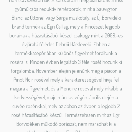
gyümülcsös reduktív fehérborok, mint a Sauvignon
Blanc, az Ottonel vagy Sárga muskotály, az Új Borvidéki
brand termék az Egri Csillag, mely a Pincészet legjobb
borainak a házasításából készül csakúgy mint a 2009.-es
évjáratú félédes Debrői Hárslevelű. Ebben a
termékkategóriában különös figyelmet fordítunk a
roséra is. Minden évben legalább 3 féle rosét hozunk ki
forgalomba. November elején jelenünk meg a piacon a
Pinot Noir roséval mely a karakterességével hívja fel
magára a figyelmet, és a Menoire roséval mely inkább a
kedvességével, majd március végén-április elején a
cuvée rosénkkal, mely az abban az évben a legjobb 2
rosé házasításából készül. Természetesen mint az Egri
Borvidéken működő borászat, nem maradhat ki a