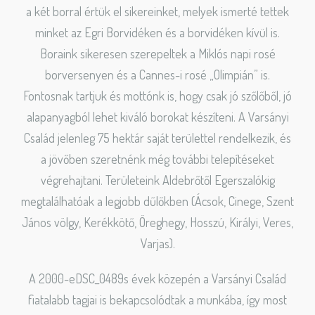
a két borral értük el sikereinket, melyek ismerté tettek
minket az Egri Borvidéken és a borvidéken kívül is.
Boraink sikeresen szerepeltek a Miklós napi rosé
borversenyen és a Cannes-i rosé „Olimpián” is.
Fontosnak tartjuk és mottónk is, hogy csak jó szőlőből, jó
alapanyagból lehet kiváló borokat készíteni. A Varsányi
Család jelenleg 75 hektár saját területtel rendelkezik, és
a jövőben szeretnénk még további telepítéseket
végrehajtani. Területeink Aldebrőtől Egerszalókig
megtalálhatóak a legjobb dűlőkben (Ácsok, Cinege, Szent
János völgy, Kerékkötő, Öreghegy, Hosszú, Királyi, Veres,
Varjas).
A 2000-eDSC_0489s évek közepén a Varsányi Család
fiatalabb tagjai is bekapcsolódtak a munkába, így most