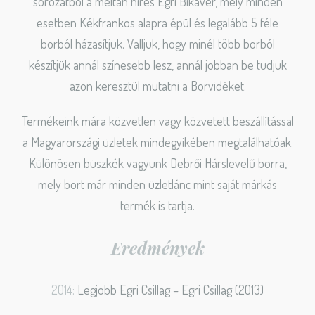
sorozatból a méltán híres Egri Bikavér, mely minden
esetben Kékfrankos alapra épül és legalább 5 féle
borból házasítjuk. Valljuk, hogy minél több borból
készítjük annál színesebb lesz, annál jobban be tudjuk
azon keresztül mutatni a Borvidéket.
Termékeink mára közvetlen vagy közvetett beszállítással
a Magyarországi üzletek mindegyikében megtalálhatóak.
Különösen büszkék vagyunk Debrői Hárslevelű borra,
mely bort már minden üzletlánc mint saját márkás
termék is tartja.
Eredmények
2014:
Legjobb Egri Csillag – Egri Csillag (2013)