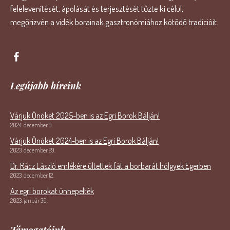
felelevenítését, ápolását és terjesztését tűzte ki célul,
megőrizvén a vidék borainak gasztronómiához kötődő tradícióit.
Legújabb híreink
Várjuk Önöket 2025-ben is az Egri Borok Bálján!
2024. december 9.
Várjuk Önöket 2024-ben is az Egri Borok Bálján!
2023. december 29.
Dr. Rácz László emlékére ültettek fát a borbarát hölgyek Egerben
2023. december 12.
Az egri borokat ünnepelték
2023. január 30.
Támogatóink