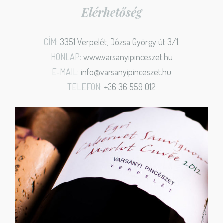
Elérhetőség
CÍM:
3351 Verpelét, Dózsa György út 3/1.
HONLAP:
www.varsanyipinceszet.hu
E-MAIL:
info@varsanyipinceszet.hu
TELEFON:
+36 36 559 012