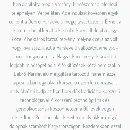
ben alapította meg a Varsányi Pincészetet a jelenlegi
telephelyen, Verpeléten. Az elindulást követően egyik
célként a Debrői Hárslevelű megújítását tűzte ki. Ennek a
keretein belül került a későbbiekben eltelepítve egy
közel 2 hektáros törzsültetvény, melynek célja az volt,
hogy kiválasszuk azt a Hárslevelű változatot amelyik, –
mint Hungarikum – a Magyar körülmények között a
legjobb minőséget adja. A fő kitűzések közé nem csak a
Debrői Hárslevelű megújítása tartozott, hanem ezzel
kapcsolatban egy olyan korszerű üzem létrehozása is,
mely ötvözni tudja az Egri Borvidék tradícióit a korszerű
technológiával. A korszerű technológiának és
gondolkodásnak köszönhetően a 90’ évek végén
elkezdtünk Rosé borokat készíteni mely akkor még új
dolognak számított Magyarországon. Kezdetekben ezzel