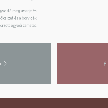
gyasztó megismerje és
lcs ízét és a borvidék
 őrzött egyedi zamatát.
i