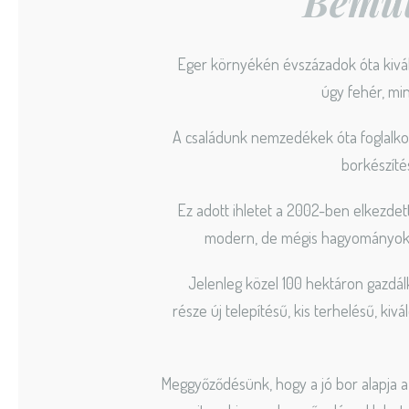
Bemut
Eger környékén évszázadok óta kiváló
úgy fehér, min
A családunk nemzedékek óta foglalko
borkészítés
Ez adott ihletet a 2002-ben elkezdet
modern, de mégis hagyományokra
Jelenleg közel 100 hektáron gazdá
része új telepítésű, kis terhelésű, kivá
Meggyőződésünk, hogy a jó bor alapja a 