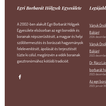
Egri Borbarát Hölgyek Egyesülete
Legújabb
A 2002-ben alakult Egri Borbarát Hölgyek
Várjuk Önök
Egyesülete elsősorban az egri borvidék és
Bálján!
borainak népszerűsítését, a magyar és helyi
2024. december
szőlőtermesztés és borászati hagyományok
Várjuk Önök
felelevenítését, ápolását és terjesztését
Bálján!
tűzte ki célul, megőrizvén a vidék borainak
2023. december
gasztronómiához kötődő tradícióit.
Dr. Rácz Lá
borbarát h
2023. december
Az egri bor
2023. január 30