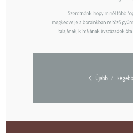
Szeretnénk, hogy minél több fo
megkedvelje a borainkban rejtőző gyümö
talajának, klímájának évszázadok óta
Újabb
Régebb
/