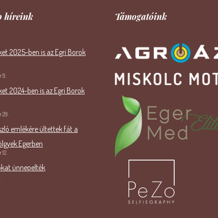
 híreink
Támogatóink
et 2025-ben is az Egri Borok
 9.
et 2024-ben is az Egri Borok
 29.
szló emlékére ültettek fát a
ölgyek Egerben
 12.
okat ünnepelték
.