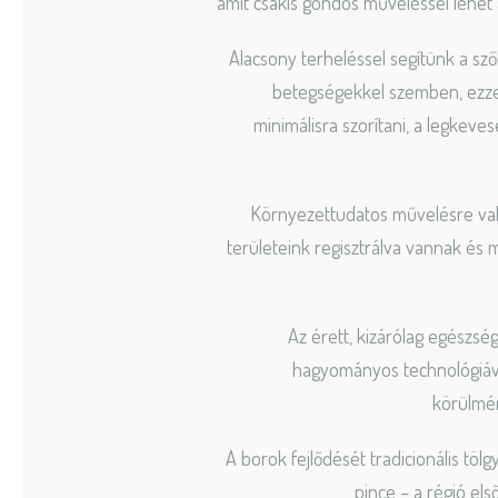
amit csakis gondos műveléssel lehet 
Alacsony terheléssel segítünk a szől
betegségekkel szemben, ezz
minimálisra szorítani, a legkeves
Környezettudatos művelésre va
területeink regisztrálva vannak és 
Az érett, kizárólag egészsé
hagyományos technológiával
körülmén
A borok fejlődését tradicionális tölg
pince – a régió első