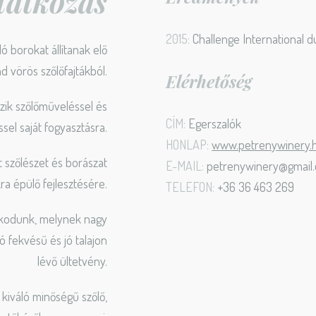
atkozás
2015:
Challenge International d
 borokat állítanak elő
d vörös szőlőfajtákból.
Elérhetőség
zik szőlőműveléssel és
CÍM:
Egerszalók
sel saját fogyasztásra.
HONLAP:
www.petrenywinery.
t szőlészet és borászat
E-MAIL:
petrenywinery@gmail
 épülő fejlesztésére.
TELEFON:
+36 36 463 269
lkodunk, melynek nagy
ló fekvésű és jó talajon
lévő ültetvény.
kiváló minőségű szőlő,