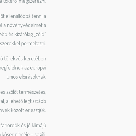
a tőkéről megszerezni.
őt ellenállóbbá tenni a
el a növényvédelmet a
ebb és kizárólag „zöld”
szerekkel permetezni.
ló törekvés keretében
megfelelnek az európai
uniós előírásoknak.
ges szőlőt természetes,
, a lehető legtisztább
yek között erjesztjük.
yfahordók és jó klímájú
 kóser pincéje – segíti.