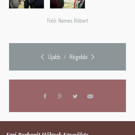
Fotó: Nemes Róbert
Újabb
Régebbi
/
Egri Borbarát Hölgyek Egyesülete